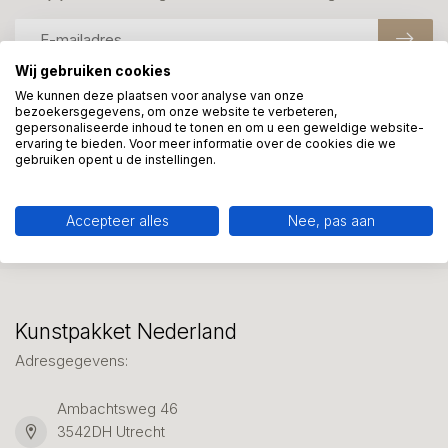
Wij gebruiken cookies
We kunnen deze plaatsen voor analyse van onze
bezoekersgegevens, om onze website te verbeteren,
Meer informatie?
gepersonaliseerde inhoud te tonen en om u een geweldige website-
We helpen graag met uw keuze of geven advies, bel of app
ervaring te bieden. Voor meer informatie over de cookies die we
gebruiken opent u de instellingen.
ons 7 dagen per week: 06-23643267
Klantenservice
Accepteer alles
Nee, pas aan
Kunstpakket Nederland
Adresgegevens:
Ambachtsweg 46
3542DH Utrecht