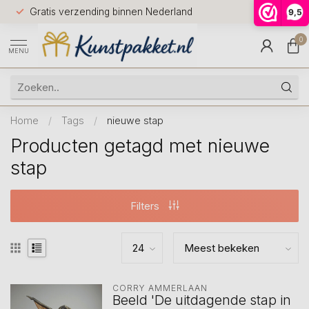
Voor 12.0
Gratis verzending binnen Nederland
9,5
9.5
huis
0
MENU
Home
/
Tags
/
nieuwe stap
Producten getagd met nieuwe
stap
Filters
CORRY AMMERLAAN
Beeld 'De uitdagende stap in