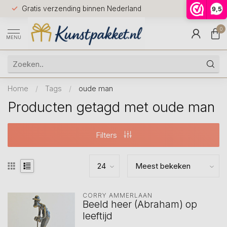
Voor 12.0
Gratis verzending binnen Nederland
9,5
9.5
huis
0
MENU
Home
/
Tags
/
oude man
Producten getagd met oude man
Filters
CORRY AMMERLAAN
Beeld heer (Abraham) op
leeftijd