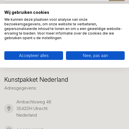
Wij gebruiken cookies
Meer informatie?
We kunnen deze plaatsen voor analyse van onze
bezoekersgegevens, om onze website te verbeteren,
We helpen graag met uw keuze of geven advies, bel of app
gepersonaliseerde inhoud te tonen en om u een geweldige website-
ons 7 dagen per week: 06-23643267
ervaring te bieden. Voor meer informatie over de cookies die we
gebruiken opent u de instellingen.
Klantenservice
Accepteer alles
Nee, pas aan
Kunstpakket Nederland
Adresgegevens:
Ambachtsweg 46
3542DH Utrecht
Nederland