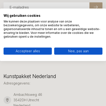
Wij gebruiken cookies
We kunnen deze plaatsen voor analyse van onze
bezoekersgegevens, om onze website te verbeteren,
Meer informatie?
gepersonaliseerde inhoud te tonen en om u een geweldige website-
We helpen graag met uw keuze of geven advies, bel of app
ervaring te bieden. Voor meer informatie over de cookies die we
ons 7 dagen per week: 06-23643267
gebruiken opent u de instellingen.
Klantenservice
Accepteer alles
Nee, pas aan
Kunstpakket Nederland
Adresgegevens:
Ambachtsweg 46
3542DH Utrecht
Nederland