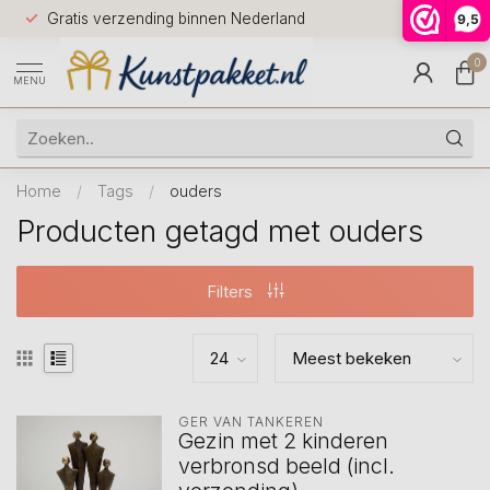
Voor 12.0
Gratis verzending binnen Nederland
9,5
9.5
huis
0
MENU
Home
/
Tags
/
ouders
Producten getagd met ouders
Filters
GER VAN TANKEREN
Gezin met 2 kinderen
verbronsd beeld (incl.