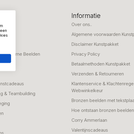
eën
Informatie
deaus
Over ons..
om
 een
Algemene voorwaarden Kunst
okies
fscheid
Disclaimer Kunstpakket
 & Moderne Beelden
Privacy Policy
Betaalmethoden Kunstpakket
Verzenden & Retourneren
unstcadeaus
Klantenservice & Klachtenregel
Webwinkelkeur
g & Teambuilding
Bronzen beelden met tekstplaa
eging
Hoe ontstaan bronzen beelde
en
Corry Ammerlaan
n
Valentijnscadeaus
ns