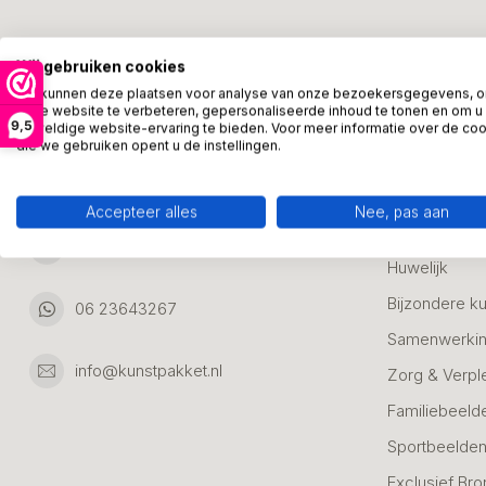
Kunstpakket Nederland
Categori
Wij gebruiken cookies
Adresgegevens:
Zakelijke Ca
We kunnen deze plaatsen voor analyse van onze bezoekersgegevens, 
onze website te verbeteren, gepersonaliseerde inhoud te tonen en om u
Bedanken
9,5
geweldige website-ervaring te bieden. Voor meer informatie over de co
Ambachtsweg 46
die we gebruiken opent u de instellingen.
Jubileum & A
3542DH Utrecht
Nederland
Alle Bronzen
Accepteer alles
Nee, pas aan
Geslaagd
06 23643267
Huwelijk
Bijzondere k
06 23643267
Samenwerkin
info@kunstpakket.nl
Zorg & Verpl
Familiebeeld
Sportbeelde
Exclusief Bro