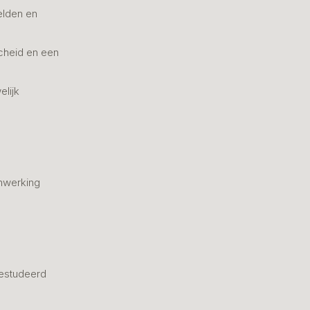
elden en
cheid en een
elijk
nwerking
estudeerd