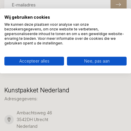
Wij gebruiken cookies
We kunnen deze plaatsen voor analyse van onze
Meer informatie?
bezoekersgegevens, om onze website te verbeteren,
gepersonaliseerde inhoud te tonen en om u een geweldige website-
We helpen graag met uw keuze of geven advies, bel of app
ervaring te bieden. Voor meer informatie over de cookies die we
ons 7 dagen per week: 06-23643267
gebruiken opent u de instellingen.
Klantenservice
Accepteer alles
Nee, pas aan
Kunstpakket Nederland
Adresgegevens:
Ambachtsweg 46
3542DH Utrecht
Nederland