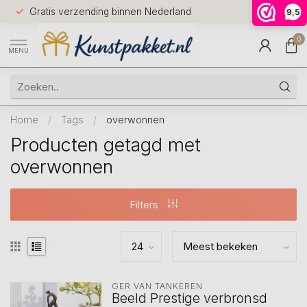
Voor 12.0
Gratis verzending binnen Nederland
9,5
9.5
huis
0
MENU
Home
/
Tags
/
overwonnen
Producten getagd met
overwonnen
Filters
GER VAN TANKEREN
Beeld Prestige verbronsd