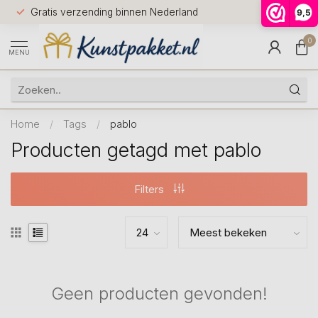
Voor 12.0
Gratis verzending binnen Nederland
9,5
9.5
huis
0
MENU
Home
/
Tags
/
pablo
Producten getagd met pablo
Filters
Geen producten gevonden!