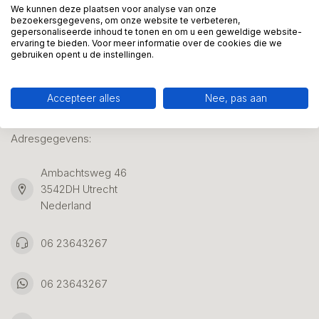
We kunnen deze plaatsen voor analyse van onze
bezoekersgegevens, om onze website te verbeteren,
gepersonaliseerde inhoud te tonen en om u een geweldige website-
Klantenservice
ervaring te bieden. Voor meer informatie over de cookies die we
gebruiken opent u de instellingen.
Accepteer alles
Nee, pas aan
Kunstpakket Nederland
Adresgegevens:
Ambachtsweg 46
3542DH Utrecht
Nederland
06 23643267
06 23643267