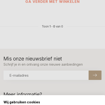
GA VERDER MET WINKELEN
Toon
1
-
0
van 0
Mis onze nieuwsbrief niet
Schrijf je in en ontvang onze nieuwe aanbiedingen
Meer informatie?
We helpen graag met uw keuze of geven advies, bel of app
Wij gebruiken cookies
ons 7 dagen per week: 06-23643267