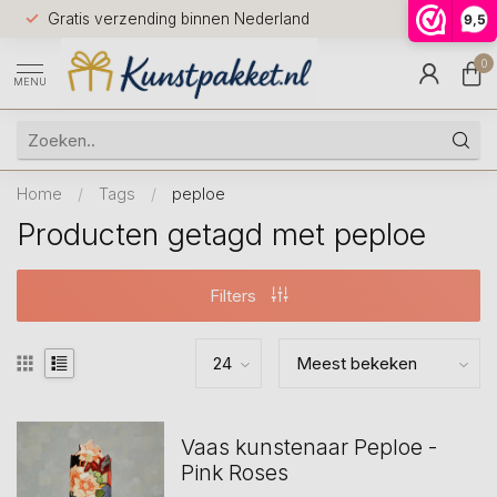
Voor 12.0
Gratis verzending binnen Nederland
9,5
9.5
huis
0
MENU
Home
/
Tags
/
peploe
Producten getagd met peploe
Filters
Vaas kunstenaar Peploe -
Pink Roses