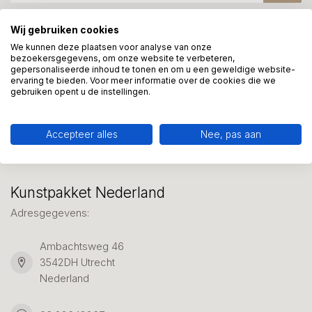
Wij gebruiken cookies
Meer informatie?
We kunnen deze plaatsen voor analyse van onze
bezoekersgegevens, om onze website te verbeteren,
We helpen graag met uw keuze of geven advies, bel of app
gepersonaliseerde inhoud te tonen en om u een geweldige website-
ons 7 dagen per week: 06-23643267
ervaring te bieden. Voor meer informatie over de cookies die we
gebruiken opent u de instellingen.
Klantenservice
Accepteer alles
Nee, pas aan
Kunstpakket Nederland
Adresgegevens:
Ambachtsweg 46
3542DH Utrecht
Nederland