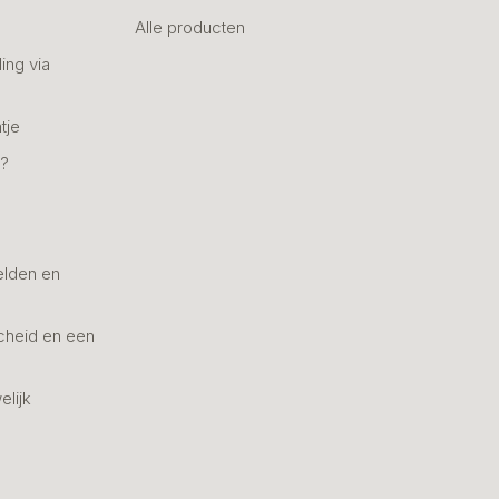
Alle producten
ing via
tje
n?
elden en
cheid en een
elijk