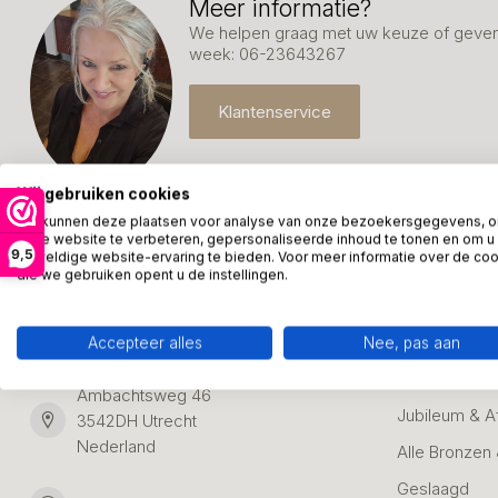
Meer informatie?
We helpen graag met uw keuze of geven 
week: 06-23643267
Klantenservice
Wij gebruiken cookies
We kunnen deze plaatsen voor analyse van onze bezoekersgegevens, 
onze website te verbeteren, gepersonaliseerde inhoud te tonen en om u
9,5
geweldige website-ervaring te bieden. Voor meer informatie over de co
die we gebruiken opent u de instellingen.
Kunstpakket Nederland
Categori
Adresgegevens:
Zakelijke Ca
Accepteer alles
Nee, pas aan
Bedanken
Ambachtsweg 46
Jubileum & A
3542DH Utrecht
Nederland
Alle Bronzen
Geslaagd