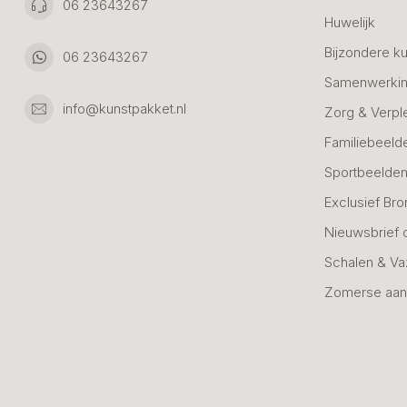
06 23643267
Huwelijk
Bijzondere k
06 23643267
Samenwerkin
info@kunstpakket.nl
Zorg & Verpl
Familiebeeld
Sportbeelde
Exclusief Bro
Nieuwsbrief 
Schalen & V
Zomerse aan