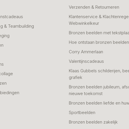
Verzenden & Retourneren
unstcadeaus
Klantenservice & Klachtenregel
Webwinkelkeur
g & Teambuilding
Bronzen beelden met tekstplaa
eging
Hoe ontstaan bronzen beelde
en
Corry Ammerlaan
n
Valentijnscadeaus
ns
Klaas Gubbels schilderijen, be
collage
grafiek
azen
Bronzen beelden jubileum, afs
biedingen
nieuwe toekomst
Bronzen beelden liefde en huw
Sportbeelden
Bronzen beelden zakelijk