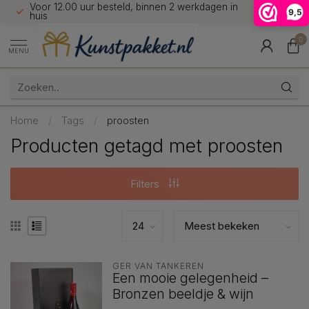
Voor 12.00 uur besteld, binnen 2 werkdagen in
7 dagen 
9,5
9.5
huis
0
MENU
Home
/
Tags
/
proosten
Producten getagd met proosten
Filters
GER VAN TANKEREN
Een mooie gelegenheid –
Bronzen beeldje & wijn