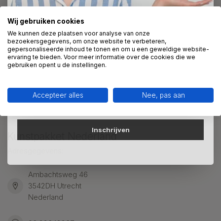
Wij gebruiken cookies
Direct 10% korting op je bestelling
Meer informatie?
We kunnen deze plaatsen voor analyse van onze
bezoekersgegevens, om onze website te verbeteren,
We helpen graag met uw keuze of geven advies, bel of app
gepersonaliseerde inhoud te tonen en om u een geweldige website-
Schrijf je in voor onze nieuwsbrief om op de hoogte te
ons 7 dagen per week: 06-23643267
ervaring te bieden. Voor meer informatie over de cookies die we
blijven over onze nieuwe producten, en ontvang 10%
gebruiken opent u de instellingen.
korting op je aankoop! 😀
Klantenservice
Accepteer alles
Nee, pas aan
Inschrijven
Kunstpakket Nederland
Adresgegevens:
Ambachtsweg 46
3542DH Utrecht
Nederland