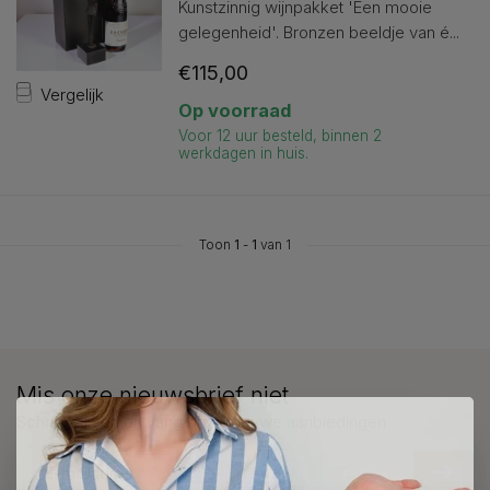
Kunstzinnig wijnpakket 'Een mooie
gelegenheid'. Bronzen beeldje van é...
€115,00
Vergelijk
Op voorraad
Voor 12 uur besteld, binnen 2
werkdagen in huis.
Toon
1
-
1
van 1
Mis onze nieuwsbrief niet
Schrijf je in en ontvang onze nieuwe aanbiedingen