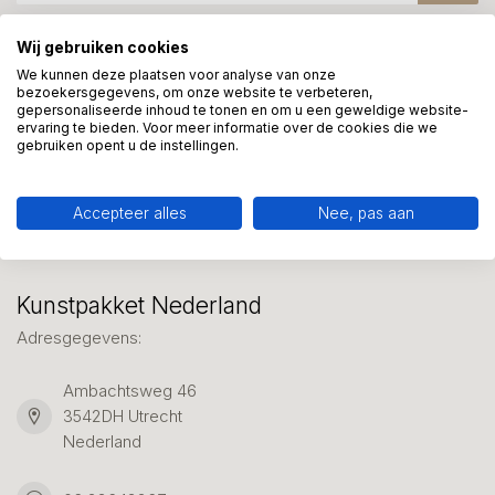
Wij gebruiken cookies
Meer informatie?
We kunnen deze plaatsen voor analyse van onze
bezoekersgegevens, om onze website te verbeteren,
We helpen graag met uw keuze of geven advies, bel of app
gepersonaliseerde inhoud te tonen en om u een geweldige website-
ons 7 dagen per week: 06-23643267
ervaring te bieden. Voor meer informatie over de cookies die we
gebruiken opent u de instellingen.
Klantenservice
Accepteer alles
Nee, pas aan
Kunstpakket Nederland
Adresgegevens:
Ambachtsweg 46
3542DH Utrecht
Nederland