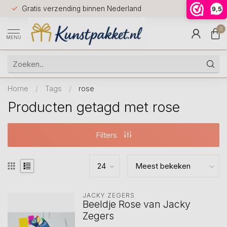
Voor 12.0
Gratis verzending binnen Nederland
9,5
9.5
huis
0
MENU
Home
/
Tags
/
rose
Producten getagd met rose
Filters
JACKY ZEGERS
Beeldje Rose van Jacky
Zegers