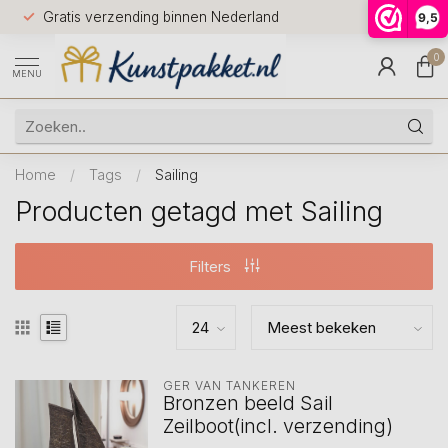
Voor 12.0
Gratis verzending binnen Nederland
9,5
9.5
huis
0
MENU
Home
/
Tags
/
Sailing
Producten getagd met Sailing
Filters
GER VAN TANKEREN
Bronzen beeld Sail
Zeilboot(incl. verzending)