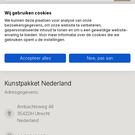
Wij gebruiken cookies
Meer informatie?
We kunnen deze plaatsen voor analyse van onze
bezoekersgegevens, om onze website te verbeteren,
We helpen graag met uw keuze of geven advies, bel of app
gepersonaliseerde inhoud te tonen en om u een geweldige website-
ons 7 dagen per week: 06-23643267
ervaring te bieden. Voor meer informatie over de cookies die we
gebruiken opent u de instellingen.
Klantenservice
Accepteer alles
Nee, pas aan
Kunstpakket Nederland
Adresgegevens:
Ambachtsweg 46
3542DH Utrecht
Nederland