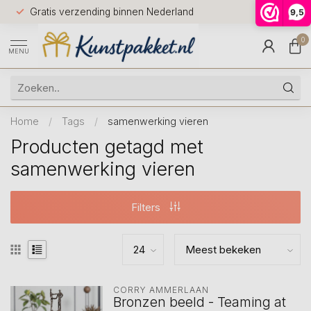
Voor 12.0
Gratis verzending binnen Nederland
9,5
9.5
huis
0
MENU
Home
/
Tags
/
samenwerking vieren
Producten getagd met
samenwerking vieren
Filters
CORRY AMMERLAAN
Bronzen beeld - Teaming at