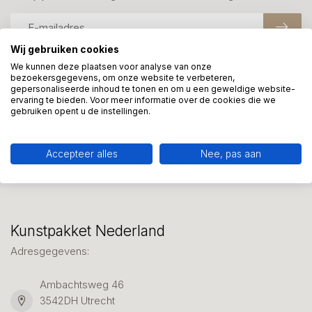
Wij gebruiken cookies
We kunnen deze plaatsen voor analyse van onze
bezoekersgegevens, om onze website te verbeteren,
Meer informatie?
gepersonaliseerde inhoud te tonen en om u een geweldige website-
We helpen graag met uw keuze of geven advies, bel of app
ervaring te bieden. Voor meer informatie over de cookies die we
gebruiken opent u de instellingen.
ons 7 dagen per week: 06-23643267
Klantenservice
Accepteer alles
Nee, pas aan
Kunstpakket Nederland
Adresgegevens:
Ambachtsweg 46
3542DH Utrecht