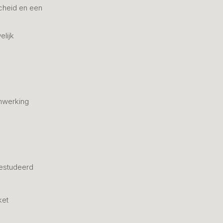
cheid en een
elijk
nwerking
estudeerd
ket