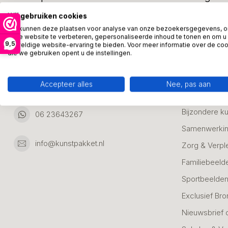
Adresgegevens:
Zakelijke Ca
Wij gebruiken cookies
Bedanken
We kunnen deze plaatsen voor analyse van onze bezoekersgegevens, 
Ambachtsweg 46
onze website te verbeteren, gepersonaliseerde inhoud te tonen en om u
9,5
Jubileum & A
geweldige website-ervaring te bieden. Voor meer informatie over de co
3542DH Utrecht
die we gebruiken opent u de instellingen.
Nederland
Alle Bronzen
Geslaagd
Accepteer alles
Nee, pas aan
06 23643267
Huwelijk
Bijzondere k
06 23643267
Samenwerkin
info@kunstpakket.nl
Zorg & Verpl
Familiebeeld
Sportbeelde
Exclusief Bro
Nieuwsbrief 