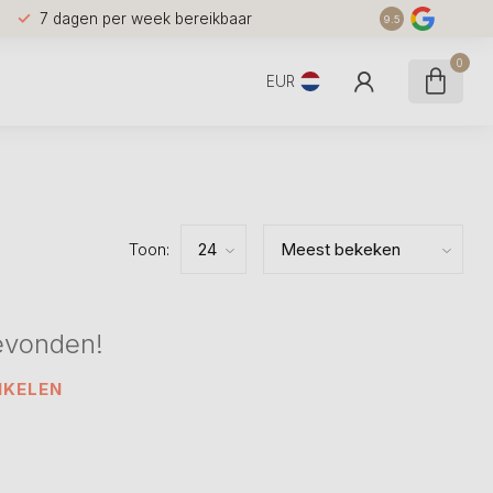
7 dagen per week bereikbaar
9.5
0
EUR
Toon:
evonden!
NKELEN