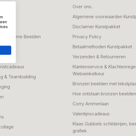
deaus
Over ons..
Algemene voorwaarden Kunst
om
 een
fscheid
Disclaimer Kunstpakket
okies
 & Moderne Beelden
Privacy Policy
Betaalmethoden Kunstpakket
Verzenden & Retourneren
unstcadeaus
Klantenservice & Klachtenregel
Webwinkelkeur
g & Teambuilding
Bronzen beelden met tekstplaa
eging
Hoe ontstaan bronzen beelde
en
Corry Ammerlaan
n
Valentijnscadeaus
ns
Klaas Gubbels schilderijen, be
collage
grafiek