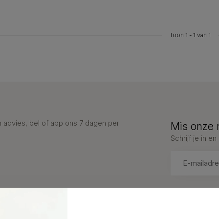
Toon
1
-
1
van 1
advies, bel of app ons 7 dagen per
Mis onze 
Schrijf je in 