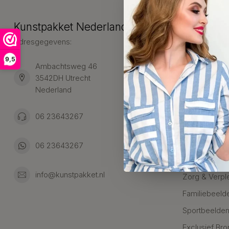
Kunstpakket Nederland
Categori
Adresgegevens:
Zakelijke Ca
Bedanken
9,5
Ambachtsweg 46
Jubileum & A
3542DH Utrecht
Nederland
Alle Bronzen
Geslaagd
06 23643267
Huwelijk
Bijzondere k
06 23643267
Samenwerkin
info@kunstpakket.nl
Zorg & Verpl
Familiebeeld
Sportbeelde
Exclusief Bro