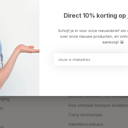
eën
Informatie
Direct 10% korting op 
deaus
Over ons..
Schrijf je in voor onze nieuwsbrief om 
Algemene voorwaarden Kunst
over onze nieuwe producten, en ontv
fscheid
Disclaimer Kunstpakket
aankoop! 😀
 & Moderne Beelden
Privacy Policy
Betaalmethoden Kunstpakket
Verzenden & Retourneren
unstcadeaus
Klantenservice & Klachtenregel
Webwinkelkeur
g & Teambuilding
Bronzen beelden met tekstplaa
eging
Hoe ontstaan bronzen beelde
en
Corry Ammerlaan
n
Valentijnscadeaus
ns