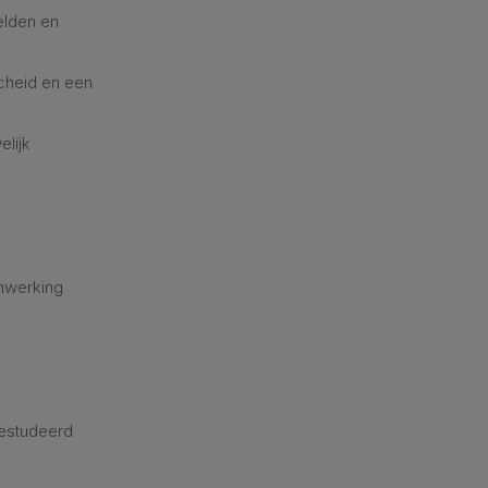
elden en
cheid en een
elijk
nwerking
estudeerd