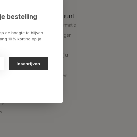
Mijn account
je bestelling
Account informatie
op de hoogte te blijven
pakket
Mijn bestellingen
ang 10% korting op je
Mijn tickets
Mijn verlanglijst
Inschrijven
Vergelijk
Alle producten
ing via
tje
n?