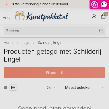
Voor 12.0
Gratis verzending binnen Nederland
9,5
9.5
huis
0
MENU
Home
/
Tags
/
Schilderij Engel
Producten getagd met Schilderij
Engel
Filters
Geen producten gevonden!