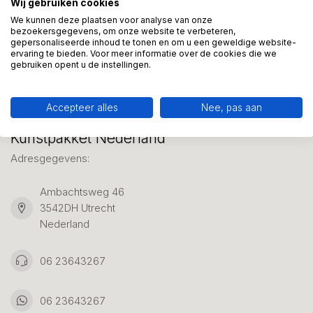
Wij gebruiken cookies
We helpen graag met uw keuze of geven advies, bel of app
ons 7 dagen per week: 06-23643267
We kunnen deze plaatsen voor analyse van onze
bezoekersgegevens, om onze website te verbeteren,
gepersonaliseerde inhoud te tonen en om u een geweldige website-
ervaring te bieden. Voor meer informatie over de cookies die we
Klantenservice
gebruiken opent u de instellingen.
Accepteer alles
Nee, pas aan
Kunstpakket Nederland
Adresgegevens:
Ambachtsweg 46
3542DH Utrecht
Nederland
06 23643267
06 23643267