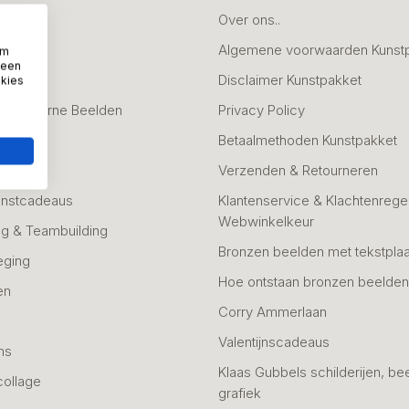
deaus
Over ons..
Algemene voorwaarden Kunst
om
 een
fscheid
Disclaimer Kunstpakket
okies
 & Moderne Beelden
Privacy Policy
Betaalmethoden Kunstpakket
Verzenden & Retourneren
unstcadeaus
Klantenservice & Klachtenregel
Webwinkelkeur
g & Teambuilding
Bronzen beelden met tekstplaa
eging
Hoe ontstaan bronzen beelde
en
Corry Ammerlaan
n
Valentijnscadeaus
ns
Klaas Gubbels schilderijen, be
collage
grafiek