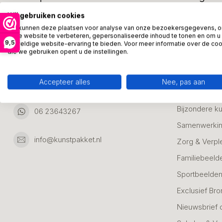
Adresgegevens:
Zakelijke Ca
Wij gebruiken cookies
Bedanken
We kunnen deze plaatsen voor analyse van onze bezoekersgegevens, 
Ambachtsweg 46
onze website te verbeteren, gepersonaliseerde inhoud te tonen en om u
9,5
Jubileum & A
geweldige website-ervaring te bieden. Voor meer informatie over de co
3542DH Utrecht
die we gebruiken opent u de instellingen.
Nederland
Alle Bronzen
Geslaagd
Accepteer alles
Nee, pas aan
06 23643267
Huwelijk
Bijzondere k
06 23643267
Samenwerkin
info@kunstpakket.nl
Zorg & Verpl
Familiebeeld
Sportbeelde
Exclusief Bro
Nieuwsbrief 