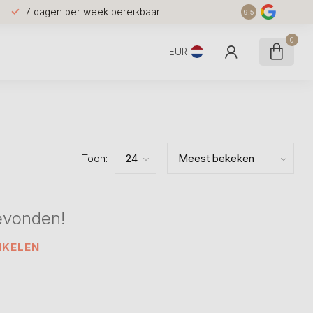
7 dagen per week bereikbaar
9.5
0
EUR
Toon:
evonden!
NKELEN