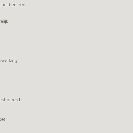
cheid en een
elijk
nwerking
estudeerd
ket