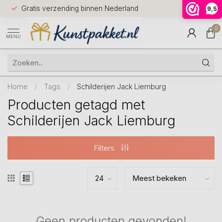
Voor 12.0
Gratis verzending binnen Nederland
9,5
9.5
huis
0
MENU
Home
/
Tags
/
Schilderijen Jack Liemburg
Producten getagd met
Schilderijen Jack Liemburg
Filters
Geen producten gevonden!