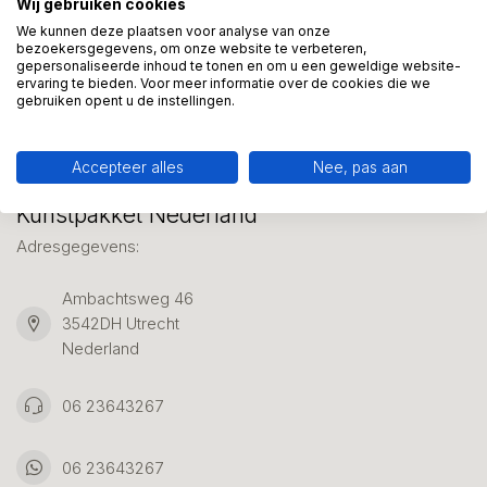
Wij gebruiken cookies
We helpen graag met uw keuze of geven advies, bel of app
ons 7 dagen per week: 06-23643267
We kunnen deze plaatsen voor analyse van onze
bezoekersgegevens, om onze website te verbeteren,
gepersonaliseerde inhoud te tonen en om u een geweldige website-
ervaring te bieden. Voor meer informatie over de cookies die we
Klantenservice
gebruiken opent u de instellingen.
Accepteer alles
Nee, pas aan
Kunstpakket Nederland
Adresgegevens:
Ambachtsweg 46
3542DH Utrecht
Nederland
06 23643267
06 23643267