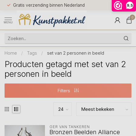
Voor 12.0
Gratis verzending binnen Nederland
9,5
9.5
huis
0
MENU
Home
/
Tags
/
set van 2 personen in beeld
Producten getagd met set van 2
personen in beeld
Filters
GER VAN TANKEREN
Bronzen Beelden Alliance