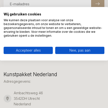
Wij gebruiken cookies
We kunnen deze plaatsen voor analyse van onze
Meer informatie?
bezoekersgegevens, om onze website te verbeteren,
gepersonaliseerde inhoud te tonen en om u een geweldige website-
We helpen graag met uw keuze of geven advies, bel of app
ervaring te bieden. Voor meer informatie over de cookies die we
ons 7 dagen per week: 06-23643267
gebruiken opent u de instellingen.
Klantenservice
Accepteer alles
Nee, pas aan
Kunstpakket Nederland
Adresgegevens:
Ambachtsweg 46
3542DH Utrecht
Nederland