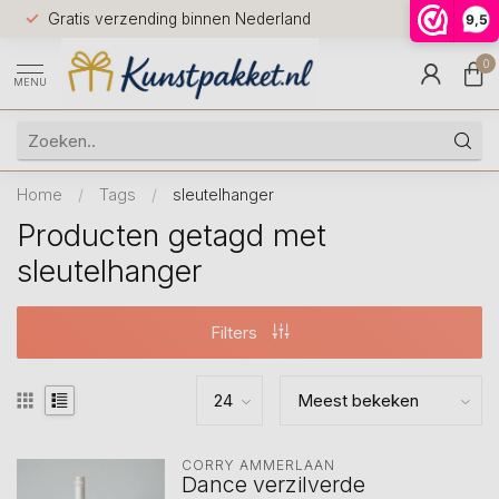
Voor 12.0
Gratis verzending binnen Nederland
9,5
9.5
huis
0
MENU
Home
/
Tags
/
sleutelhanger
Producten getagd met
sleutelhanger
Filters
CORRY AMMERLAAN
Dance verzilverde