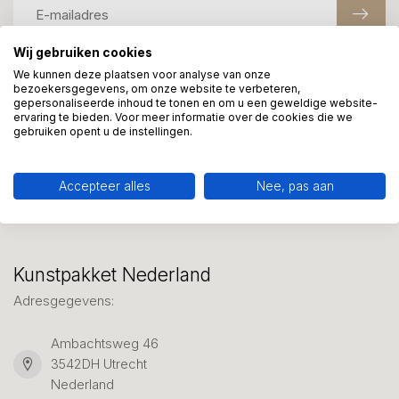
Wij gebruiken cookies
We kunnen deze plaatsen voor analyse van onze
Meer informatie?
bezoekersgegevens, om onze website te verbeteren,
gepersonaliseerde inhoud te tonen en om u een geweldige website-
We helpen graag met uw keuze of geven advies, bel of app
ervaring te bieden. Voor meer informatie over de cookies die we
ons 7 dagen per week: 06-23643267
gebruiken opent u de instellingen.
Klantenservice
Accepteer alles
Nee, pas aan
Kunstpakket Nederland
Adresgegevens:
Ambachtsweg 46
3542DH Utrecht
Nederland