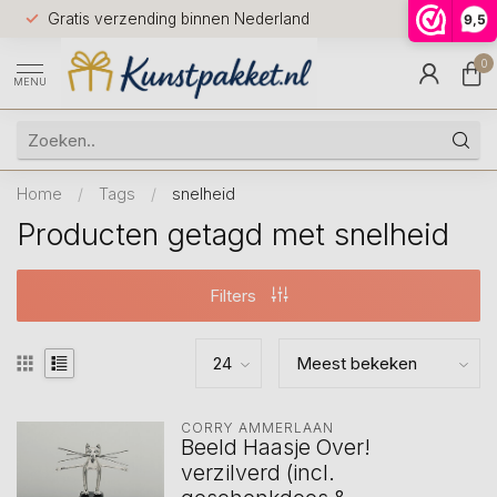
Voor 12.0
Gratis verzending binnen Nederland
9,5
9.5
huis
0
MENU
Home
/
Tags
/
snelheid
Producten getagd met snelheid
Filters
CORRY AMMERLAAN
Beeld Haasje Over!
verzilverd (incl.