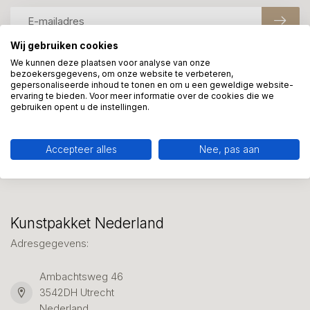
Wij gebruiken cookies
We kunnen deze plaatsen voor analyse van onze
bezoekersgegevens, om onze website te verbeteren,
Meer informatie?
gepersonaliseerde inhoud te tonen en om u een geweldige website-
We helpen graag met uw keuze of geven advies, bel of app
ervaring te bieden. Voor meer informatie over de cookies die we
ons 7 dagen per week: 06-23643267
gebruiken opent u de instellingen.
Klantenservice
Accepteer alles
Nee, pas aan
Kunstpakket Nederland
Adresgegevens:
Ambachtsweg 46
3542DH Utrecht
Nederland