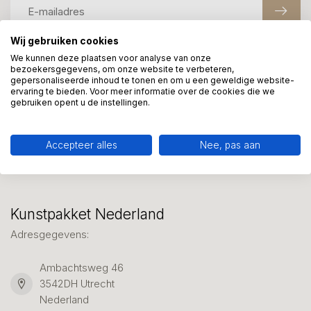
Wij gebruiken cookies
We kunnen deze plaatsen voor analyse van onze
Meer informatie?
bezoekersgegevens, om onze website te verbeteren,
gepersonaliseerde inhoud te tonen en om u een geweldige website-
We helpen graag met uw keuze of geven advies, bel of app
ervaring te bieden. Voor meer informatie over de cookies die we
ons 7 dagen per week: 06-23643267
gebruiken opent u de instellingen.
Klantenservice
Accepteer alles
Nee, pas aan
Kunstpakket Nederland
Adresgegevens:
Ambachtsweg 46
3542DH Utrecht
Nederland