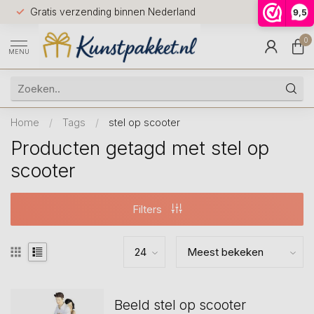
Voor 12.0
Gratis verzending binnen Nederland
9,5
9.5
huis
0
MENU
Home
/
Tags
/
stel op scooter
Producten getagd met stel op
scooter
Filters
Beeld stel op scooter