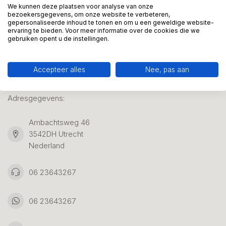
We kunnen deze plaatsen voor analyse van onze
bezoekersgegevens, om onze website te verbeteren,
gepersonaliseerde inhoud te tonen en om u een geweldige website-
Klantenservice
ervaring te bieden. Voor meer informatie over de cookies die we
gebruiken opent u de instellingen.
Accepteer alles
Nee, pas aan
Kunstpakket Nederland
Adresgegevens:
Ambachtsweg 46
3542DH Utrecht
Nederland
06 23643267
06 23643267