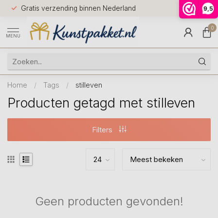
Voor 12.0
Gratis verzending binnen Nederland
9,5
9.5
huis
0
MENU
Home
/
Tags
/
stilleven
Producten getagd met stilleven
Filters
Geen producten gevonden!