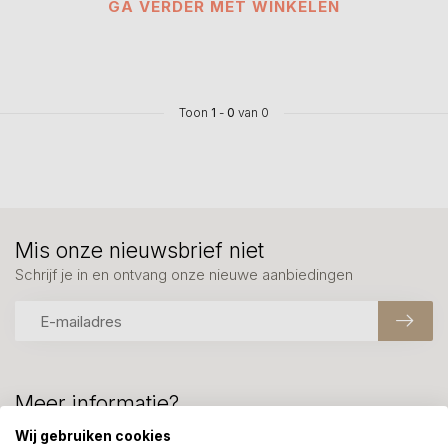
GA VERDER MET WINKELEN
Toon
1
-
0
van 0
Mis onze nieuwsbrief niet
Schrijf je in en ontvang onze nieuwe aanbiedingen
Meer informatie?
We helpen graag met uw keuze of geven advies, bel of app
Wij gebruiken cookies
ons 7 dagen per week: 06-23643267