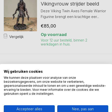
Vikingvrouw strijder beeld
Deze Viking Twin Axes Female Warrior
Figurine brengt een krachtige eer...
€85,00
Op voorraad
Vergelijk
Voor 12 uur besteld, binnen 2
werkdagen in huis.
Toon
1
-
3
van 3
Wij gebruiken cookies
We kunnen deze plaatsen voor analyse van onze
bezoekersgegevens, om onze website te verbeteren,
gepersonaliseerde inhoud te tonen en om u een geweldige website-
ervaring te bieden. Voor meer informatie over de cookies die we
gebruiken opent u de instellingen.
Mis onze nieuwsbrief niet
Schrijf je in en ontvang onze nieuwe aanbiedingen
Accepteer alles
Nee, pas aan