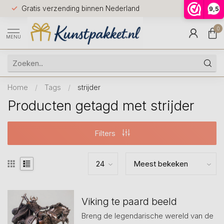
Voor 12.0
Gratis verzending binnen Nederland
9,5
9.5
huis
0
MENU
Home
/
Tags
/
strijder
Producten getagd met strijder
Filters
Viking te paard beeld
Breng de legendarische wereld van de