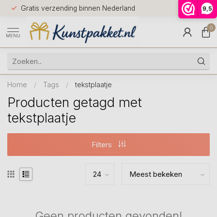
Voor 12.0
Gratis verzending binnen Nederland
9,5
9.5
huis
0
MENU
Home
/
Tags
/
tekstplaatje
Producten getagd met
tekstplaatje
Filters
Geen producten gevonden!