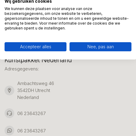
Wij gebruiken cookies
We helpen graag met uw keuze of geven advies, bel of app
ons 7 dagen per week: 06-23643267
We kunnen deze plaatsen voor analyse van onze
bezoekersgegevens, om onze website te verbeteren,
gepersonaliseerde inhoud te tonen en om u een geweldige website-
ervaring te bieden. Voor meer informatie over de cookies die we
Klantenservice
gebruiken opent u de instellingen.
Accepteer alles
Nee, pas aan
Kunstpakket Nederland
Adresgegevens:
Ambachtsweg 46
3542DH Utrecht
Nederland
06 23643267
06 23643267