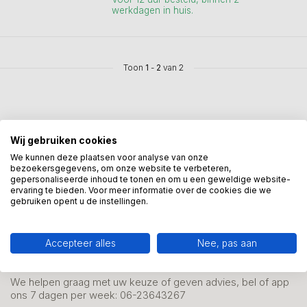
werkdagen in huis.
Toon
1
-
2
van 2
Wij gebruiken cookies
We kunnen deze plaatsen voor analyse van onze
Mis onze nieuwsbrief niet
bezoekersgegevens, om onze website te verbeteren,
Schrijf je in en ontvang onze nieuwe aanbiedingen
gepersonaliseerde inhoud te tonen en om u een geweldige website-
ervaring te bieden. Voor meer informatie over de cookies die we
gebruiken opent u de instellingen.
Accepteer alles
Nee, pas aan
Meer informatie?
We helpen graag met uw keuze of geven advies, bel of app
ons 7 dagen per week: 06-23643267