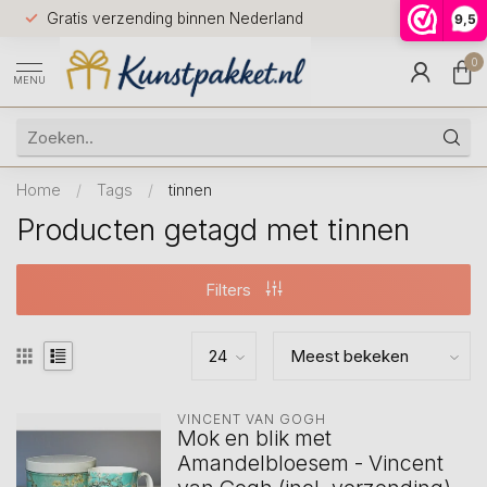
Voor 12.0
Gratis verzending binnen Nederland
9,5
9.5
huis
0
MENU
Home
/
Tags
/
tinnen
Producten getagd met tinnen
Filters
VINCENT VAN GOGH
Mok en blik met
Amandelbloesem - Vincent