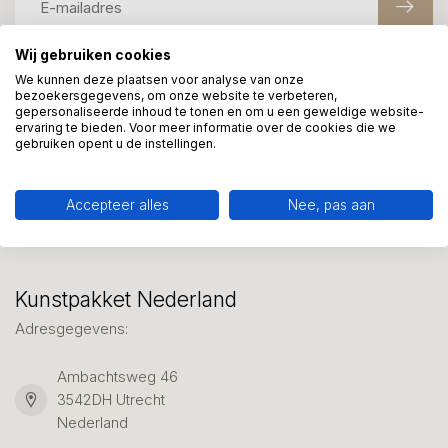
Wij gebruiken cookies
We kunnen deze plaatsen voor analyse van onze
Meer informatie?
bezoekersgegevens, om onze website te verbeteren,
We helpen graag met uw keuze of geven advies, bel of app
gepersonaliseerde inhoud te tonen en om u een geweldige website-
ervaring te bieden. Voor meer informatie over de cookies die we
ons 7 dagen per week: 06-23643267
gebruiken opent u de instellingen.
Klantenservice
Accepteer alles
Nee, pas aan
Kunstpakket Nederland
Adresgegevens:
Ambachtsweg 46
3542DH Utrecht
Nederland