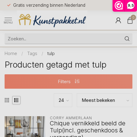
Voor 12.0
Gratis verzending binnen Nederland
9,5
9.5
huis
0
MENU
Home
/
Tags
/
tulp
Producten getagd met tulp
Filters
CORRY AMMERLAAN
Chique vernikkeld beeld de
Tulp(incl. geschenkdoos &