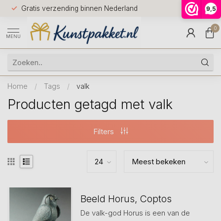
Voor 12.0
Gratis verzending binnen Nederland
9,5
9.5
huis
0
MENU
Home
/
Tags
/
valk
Producten getagd met valk
Filters
Beeld Horus, Coptos
De valk-god Horus is een van de