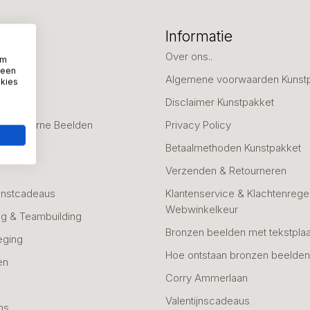
eën
Informatie
deaus
Over ons..
om
 een
Algemene voorwaarden Kunst
okies
fscheid
Disclaimer Kunstpakket
 & Moderne Beelden
Privacy Policy
Betaalmethoden Kunstpakket
Verzenden & Retourneren
unstcadeaus
Klantenservice & Klachtenregel
Webwinkelkeur
g & Teambuilding
Bronzen beelden met tekstplaa
eging
Hoe ontstaan bronzen beelde
en
Corry Ammerlaan
n
Valentijnscadeaus
ns