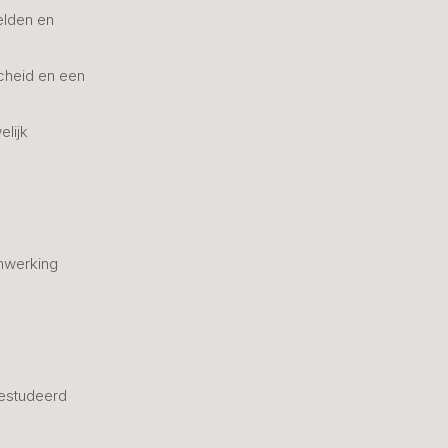
elden en
cheid en een
elijk
nwerking
estudeerd