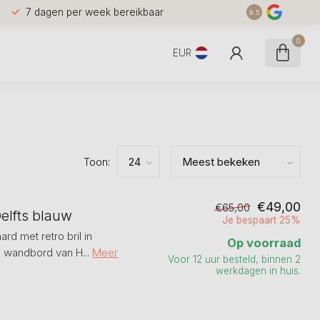
7 dagen per week bereikbaar
9.5
0
EUR
Toon:
€49,00
€65,00
Delfts blauw
Je bespaart 25%
aard met retro bril in
Op voorraad
n wandbord van H...
Meer
Voor 12 uur besteld, binnen 2
werkdagen in huis.