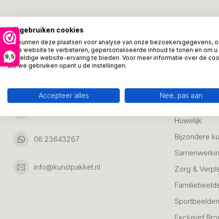
Kunstpakket Nederland
Categori
Wij gebruiken cookies
Adresgegevens:
Zakelijke Ca
We kunnen deze plaatsen voor analyse van onze bezoekersgegevens, 
onze website te verbeteren, gepersonaliseerde inhoud te tonen en om u
Bedanken
9,5
geweldige website-ervaring te bieden. Voor meer informatie over de co
Ambachtsweg 46
die we gebruiken opent u de instellingen.
Jubileum & A
3542DH Utrecht
Nederland
Alle Bronzen
Accepteer alles
Nee, pas aan
Geslaagd
06 23643267
Huwelijk
Bijzondere k
06 23643267
Samenwerkin
info@kunstpakket.nl
Zorg & Verpl
Familiebeeld
Sportbeelde
Exclusief Bro