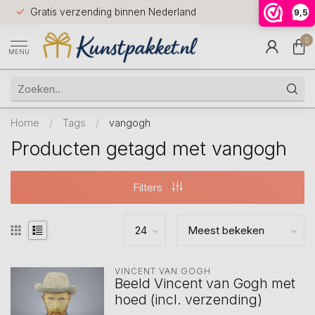
Voor 12.0
Gratis verzending binnen Nederland
9,5
9.5
huis
0
MENU
Home
/
Tags
/
vangogh
Producten getagd met vangogh
Filters
VINCENT VAN GOGH
Beeld Vincent van Gogh met
hoed (incl. verzending)