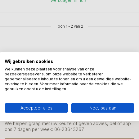
werkdagen in huis.
Toon
1
-
2
van 2
Wij gebruiken cookies
Mis onze nieuwsbrief niet
We kunnen deze plaatsen voor analyse van onze
bezoekersgegevens, om onze website te verbeteren,
Schrijf je in en ontvang onze nieuwe aanbiedingen
gepersonaliseerde inhoud te tonen en om u een geweldige website-
ervaring te bieden. Voor meer informatie over de cookies die we
gebruiken opent u de instellingen.
Accepteer alles
Nee, pas aan
Meer informatie?
We helpen graag met uw keuze of geven advies, bel of app
ons 7 dagen per week: 06-23643267