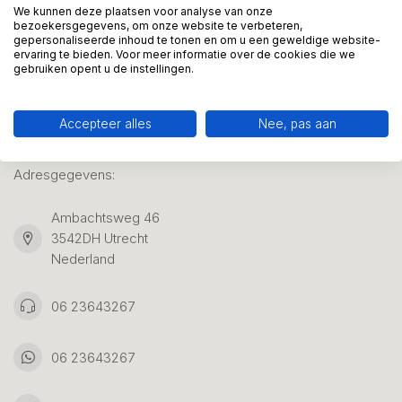
We kunnen deze plaatsen voor analyse van onze
bezoekersgegevens, om onze website te verbeteren,
gepersonaliseerde inhoud te tonen en om u een geweldige website-
Klantenservice
ervaring te bieden. Voor meer informatie over de cookies die we
gebruiken opent u de instellingen.
Accepteer alles
Nee, pas aan
Kunstpakket Nederland
Adresgegevens:
Ambachtsweg 46
3542DH Utrecht
Nederland
06 23643267
06 23643267