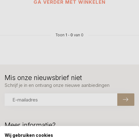
GA VERDER MET WINKELEN
Toon
1
-
0
van 0
Mis onze nieuwsbrief niet
Schrijf je in en ontvang onze nieuwe aanbiedingen
Meer informatie?
We helpen graag met uw keuze of geven advies, bel of app
Wij gebruiken cookies
ons 7 dagen per week: 06-23643267