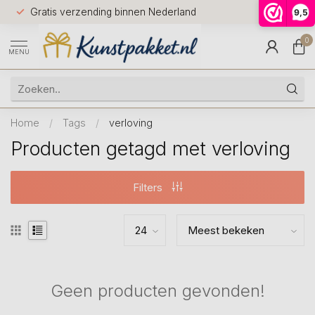
Voor 12.0
Gratis verzending binnen Nederland
9,5
9.5
huis
0
MENU
Home
/
Tags
/
verloving
Producten getagd met verloving
Filters
Geen producten gevonden!