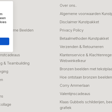
deaus
Over ons..
Algemene voorwaarden Kunst
om
 een
fscheid
Disclaimer Kunstpakket
okies
 & Moderne Beelden
Privacy Policy
Betaalmethoden Kunstpakket
Verzenden & Retourneren
unstcadeaus
Klantenservice & Klachtenregel
Webwinkelkeur
g & Teambuilding
Bronzen beelden met tekstplaa
eging
Hoe ontstaan bronzen beelde
en
Corry Ammerlaan
n
Valentijnscadeaus
ns
Klaas Gubbels schilderijen, be
collage
grafiek