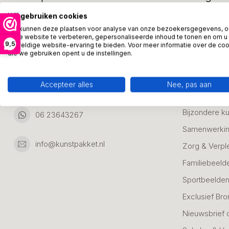
Adresgegevens:
Zakelijke Ca
Wij gebruiken cookies
Bedanken
We kunnen deze plaatsen voor analyse van onze bezoekersgegevens, 
Ambachtsweg 46
onze website te verbeteren, gepersonaliseerde inhoud te tonen en om u
9,5
Jubileum & A
geweldige website-ervaring te bieden. Voor meer informatie over de co
3542DH Utrecht
die we gebruiken opent u de instellingen.
Nederland
Alle Bronzen
Geslaagd
Accepteer alles
Nee, pas aan
06 23643267
Huwelijk
Bijzondere k
06 23643267
Samenwerkin
info@kunstpakket.nl
Zorg & Verpl
Familiebeeld
Sportbeelde
Exclusief Bro
Nieuwsbrief 