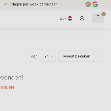
7 dagen per week bereikbaar
9.5
0
EUR
Toon:
evonden!
NKELEN