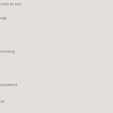
cheid en een
elijk
nwerking
estudeerd
ket