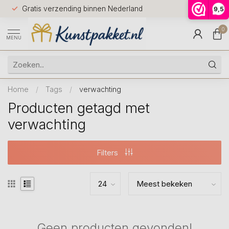
Voor 12.0
Gratis verzending binnen Nederland
9,5
9.5
huis
0
MENU
Home
/
Tags
/
verwachting
Producten getagd met
verwachting
Filters
Geen producten gevonden!