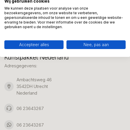
Wij gebruiken cookies
We helpen graag met uw keuze of geven advies, bel of app
ons 7 dagen per week: 06-23643267
We kunnen deze plaatsen voor analyse van onze
bezoekersgegevens, om onze website te verbeteren,
gepersonaliseerde inhoud te tonen en om u een geweldige website-
ervaring te bieden. Voor meer informatie over de cookies die we
Klantenservice
gebruiken opent u de instellingen.
Accepteer alles
Nee, pas aan
Kunstpakket Nederland
Adresgegevens:
Ambachtsweg 46
3542DH Utrecht
Nederland
06 23643267
06 23643267