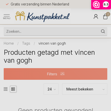
Voor 12.0
Gratis verzending binnen Nederland
9,5
9.5
huis
0
MENU
Home
/
Tags
/
vincen van gogh
Producten getagd met vincen
van gogh
Filters
Geen producten gevonden!