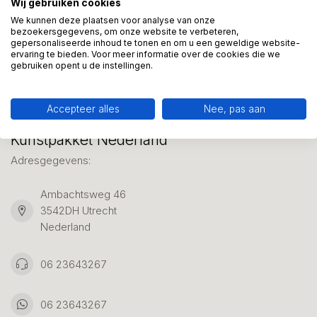
Wij gebruiken cookies
We helpen graag met uw keuze of geven advies, bel of app
ons 7 dagen per week: 06-23643267
We kunnen deze plaatsen voor analyse van onze
bezoekersgegevens, om onze website te verbeteren,
gepersonaliseerde inhoud te tonen en om u een geweldige website-
ervaring te bieden. Voor meer informatie over de cookies die we
Klantenservice
gebruiken opent u de instellingen.
Accepteer alles
Nee, pas aan
Kunstpakket Nederland
Adresgegevens:
Ambachtsweg 46
3542DH Utrecht
Nederland
06 23643267
06 23643267