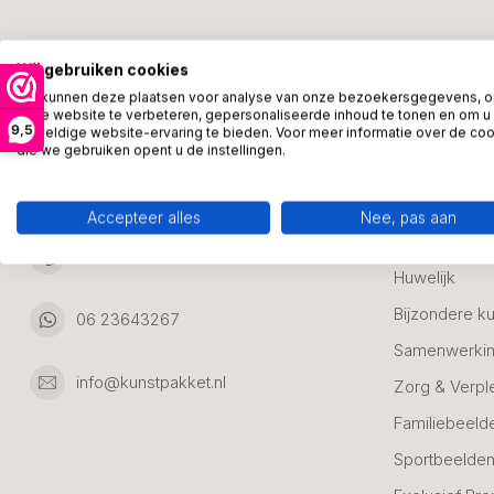
Kunstpakket Nederland
Categori
Wij gebruiken cookies
Adresgegevens:
Zakelijke Ca
We kunnen deze plaatsen voor analyse van onze bezoekersgegevens, 
onze website te verbeteren, gepersonaliseerde inhoud te tonen en om u
Bedanken
9,5
geweldige website-ervaring te bieden. Voor meer informatie over de co
Ambachtsweg 46
die we gebruiken opent u de instellingen.
Jubileum & A
3542DH Utrecht
Nederland
Alle Bronzen
Accepteer alles
Nee, pas aan
Geslaagd
06 23643267
Huwelijk
Bijzondere k
06 23643267
Samenwerkin
info@kunstpakket.nl
Zorg & Verpl
Familiebeeld
Sportbeelde