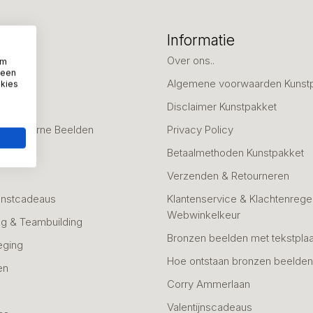
eën
Informatie
deaus
Over ons..
om
 een
Algemene voorwaarden Kunst
okies
fscheid
Disclaimer Kunstpakket
 & Moderne Beelden
Privacy Policy
Betaalmethoden Kunstpakket
Verzenden & Retourneren
unstcadeaus
Klantenservice & Klachtenregel
Webwinkelkeur
g & Teambuilding
Bronzen beelden met tekstplaa
eging
Hoe ontstaan bronzen beelde
en
Corry Ammerlaan
n
Valentijnscadeaus