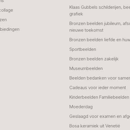
ns
Klaas Gubbels schilderijen, be
collage
grafiek
azen
Bronzen beelden jubileum, afs
biedingen
nieuwe toekomst
Bronzen beelden liefde en huw
Sportbeelden
Bronzen beelden zakelijk
Museumbeelden
Beelden bedanken voor same
Cadeaus voor ieder moment
Kinderbeelden Familiebeelden
Moederdag
Geslaagd voor examen en afg
Bosa keramiek uit Venetië