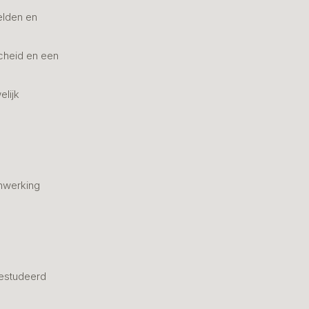
elden en
cheid en een
elijk
nwerking
estudeerd