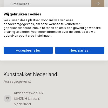
Wij gebruiken cookies
We kunnen deze plaatsen voor analyse van onze
Meer informatie?
bezoekersgegevens, om onze website te verbeteren,
gepersonaliseerde inhoud te tonen en om u een geweldige website-
We helpen graag met uw keuze of geven advies, bel of app
ervaring te bieden. Voor meer informatie over de cookies die we
ons 7 dagen per week: 06-23643267
gebruiken opent u de instellingen.
Klantenservice
Accepteer alles
Nee, pas aan
Kunstpakket Nederland
Adresgegevens:
Ambachtsweg 46
3542DH Utrecht
Nederland