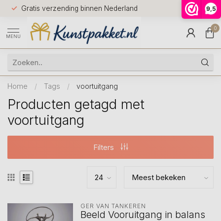
Voor 12.0
Gratis verzending binnen Nederland
9,5
9.5
huis
0
MENU
Home
/
Tags
/
voortuitgang
Producten getagd met
voortuitgang
Filters
GER VAN TANKEREN
Beeld Vooruitgang in balans