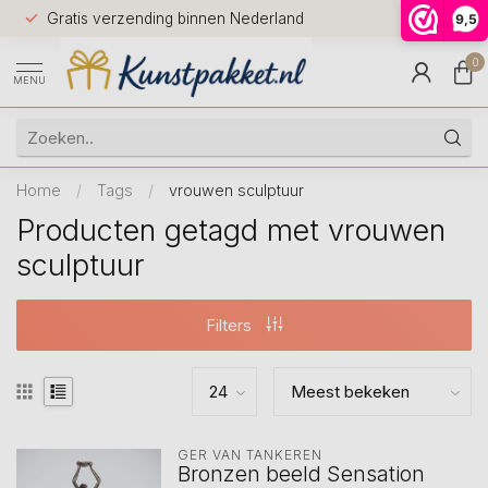
Voor 12.0
Gratis verzending binnen Nederland
9,5
9.5
huis
0
MENU
Home
/
Tags
/
vrouwen sculptuur
Producten getagd met vrouwen
sculptuur
Filters
GER VAN TANKEREN
Bronzen beeld Sensation