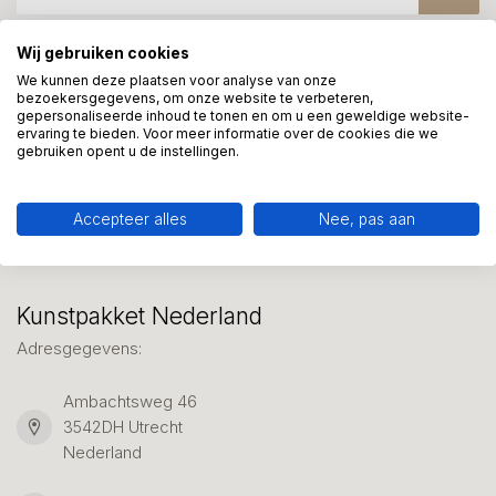
Wij gebruiken cookies
Meer informatie?
We kunnen deze plaatsen voor analyse van onze
bezoekersgegevens, om onze website te verbeteren,
We helpen graag met uw keuze of geven advies, bel of app
gepersonaliseerde inhoud te tonen en om u een geweldige website-
ons 7 dagen per week: 06-23643267
ervaring te bieden. Voor meer informatie over de cookies die we
gebruiken opent u de instellingen.
Klantenservice
Accepteer alles
Nee, pas aan
Kunstpakket Nederland
Adresgegevens:
Ambachtsweg 46
3542DH Utrecht
Nederland