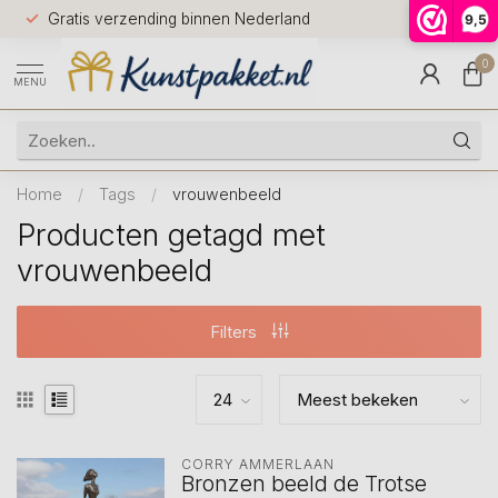
Voor 12.0
Gratis verzending binnen Nederland
9,5
9.5
huis
0
MENU
Home
/
Tags
/
vrouwenbeeld
Producten getagd met
vrouwenbeeld
Filters
CORRY AMMERLAAN
Bronzen beeld de Trotse