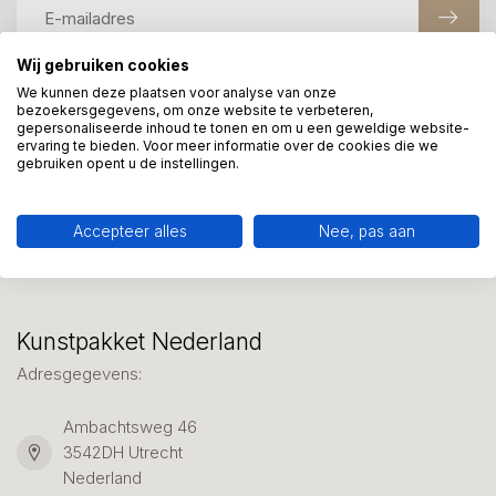
Wij gebruiken cookies
We kunnen deze plaatsen voor analyse van onze
Meer informatie?
bezoekersgegevens, om onze website te verbeteren,
gepersonaliseerde inhoud te tonen en om u een geweldige website-
We helpen graag met uw keuze of geven advies, bel of app
ervaring te bieden. Voor meer informatie over de cookies die we
ons 7 dagen per week: 06-23643267
gebruiken opent u de instellingen.
Klantenservice
Accepteer alles
Nee, pas aan
Kunstpakket Nederland
Adresgegevens:
Ambachtsweg 46
3542DH Utrecht
Nederland