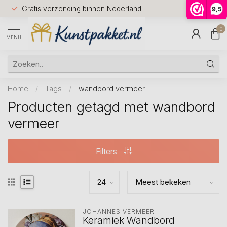
Voor 12.0
Gratis verzending binnen Nederland
9,5
9.5
huis
0
MENU
Home
/
Tags
/
wandbord vermeer
Producten getagd met wandbord
vermeer
Filters
JOHANNES VERMEER
Keramiek Wandbord