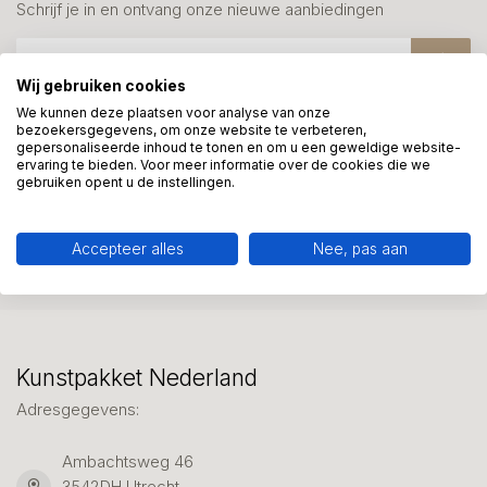
Schrijf je in en ontvang onze nieuwe aanbiedingen
Wij gebruiken cookies
We kunnen deze plaatsen voor analyse van onze
bezoekersgegevens, om onze website te verbeteren,
Meer informatie?
gepersonaliseerde inhoud te tonen en om u een geweldige website-
ervaring te bieden. Voor meer informatie over de cookies die we
We helpen graag met uw keuze of geven advies, bel of app
gebruiken opent u de instellingen.
ons 7 dagen per week: 06-23643267
Accepteer alles
Nee, pas aan
Klantenservice
Kunstpakket Nederland
Adresgegevens:
Ambachtsweg 46
3542DH Utrecht