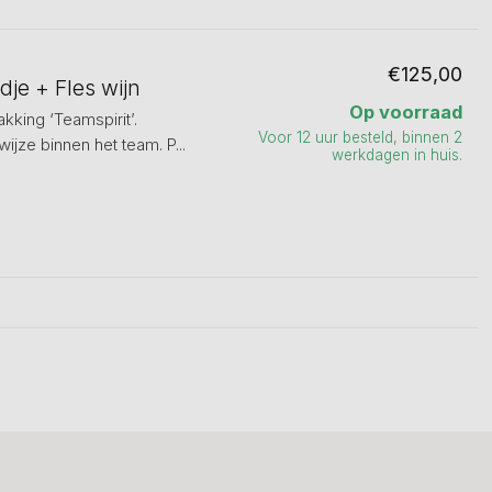
€125,00
je + Fles wijn
Op voorraad
kking ‘Teamspirit’.
Voor 12 uur besteld, binnen 2
jze binnen het team. P...
werkdagen in huis.