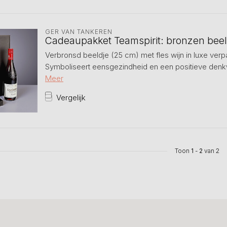
GER VAN TANKEREN
Cadeaupakket Teamspirit: bronzen beeld
Verbronsd beeldje (25 cm) met fles wijn in luxe verpa
Symboliseert eensgezindheid en een positieve denkwi
Meer
Vergelijk
Toon
1
-
2
van 2