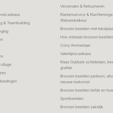
Verzenden & Retourneren
unstcadeaus
Klantenservice & Klachtenregel
Webwinkelkeur
g & Teambuilding
Bronzen beelden met tekstplaa
eging
Hoe ontstaan bronzen beelde
en
Corry Ammerlaan
n
Valentijnscadeaus
ns
Klaas Gubbels schilderijen, be
collage
grafiek
azen
Bronzen beelden jubileum, afs
biedingen
nieuwe toekomst
Bronzen beelden liefde en huw
Sportbeelden
Bronzen beelden zakelijk