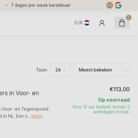
7 dagen per week bereikbaar
9.5
0
EUR
Toon:
€113,00
rs in Voor- en
Op voorraad
Voor 12 uur besteld, binnen 2
in Voor- en Tegenspoed’,
werkdagen in huis.
 in NL. Een s...
Meer