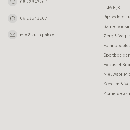
06 23643267
Huwelijk
Bijzondere k
06 23643267
Samenwerkin
info@kunstpakket.nl
Zorg & Verpl
Familiebeeld
Sportbeelde
Exclusief Bro
Nieuwsbrief 
Schalen & V
Zomerse aan