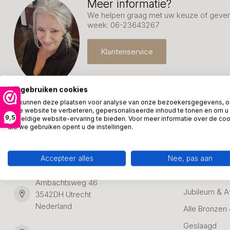
Meer informatie?
We helpen graag met uw keuze of geven 
week: 06-23643267
Klantenservice
Wij gebruiken cookies
We kunnen deze plaatsen voor analyse van onze bezoekersgegevens, 
onze website te verbeteren, gepersonaliseerde inhoud te tonen en om u
9,5
geweldige website-ervaring te bieden. Voor meer informatie over de co
die we gebruiken opent u de instellingen.
Kunstpakket Nederland
Categori
Adresgegevens:
Zakelijke Ca
Accepteer alles
Nee, pas aan
Bedanken
Ambachtsweg 46
Jubileum & A
3542DH Utrecht
Nederland
Alle Bronzen
Geslaagd