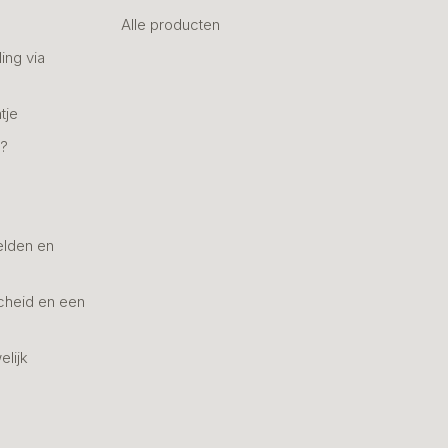
Alle producten
ing via
tje
n?
elden en
cheid en een
elijk