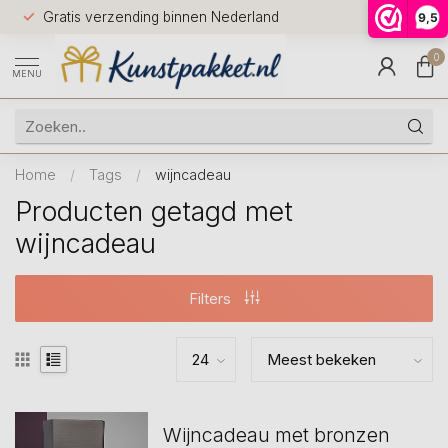
Voor 12.0
Gratis verzending binnen Nederland
9,5
9.5
huis
0
MENU
Home
/
Tags
/
wijncadeau
Producten getagd met
wijncadeau
Filters
Wijncadeau met bronzen