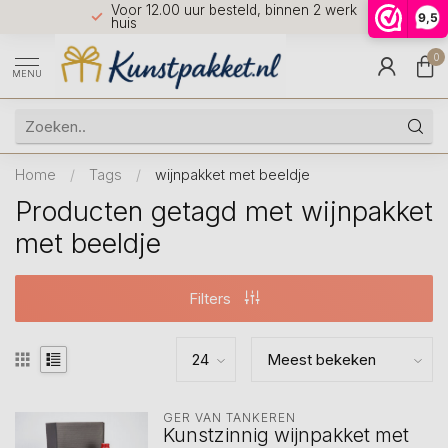
Voor 12.00 uur besteld, binnen 2 werkdagen in
7 dagen 
9,5
9.5
huis
0
MENU
Home
/
Tags
/
wijnpakket met beeldje
Producten getagd met wijnpakket
met beeldje
Filters
GER VAN TANKEREN
Kunstzinnig wijnpakket met