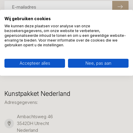
Wij gebruiken cookies
We kunnen deze plaatsen voor analyse van onze
Meer informatie?
bezoekersgegevens, om onze website te verbeteren,
gepersonaliseerde inhoud te tonen en om u een geweldige website-
We helpen graag met uw keuze of geven advies, bel of app
ervaring te bieden. Voor meer informatie over de cookies die we
ons 7 dagen per week: 06-23643267
gebruiken opent u de instellingen.
Klantenservice
Accepteer alles
Nee, pas aan
Kunstpakket Nederland
Adresgegevens:
Ambachtsweg 46
3542DH Utrecht
Nederland