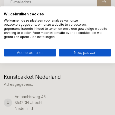
Wij gebruiken cookies
We kunnen deze plaatsen voor analyse van onze
Meer informatie?
bezoekersgegevens, om onze website te verbeteren,
We helpen graag met uw keuze of geven advies, bel of app
gepersonaliseerde inhoud te tonen en om u een geweldige website-
ervaring te bieden. Voor meer informatie over de cookies die we
ons 7 dagen per week: 06-23643267
gebruiken opent u de instellingen.
Klantenservice
Accepteer alles
Nee, pas aan
Kunstpakket Nederland
Adresgegevens:
Ambachtsweg 46
3542DH Utrecht
Nederland