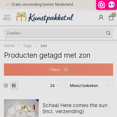
Voor 12.0
Gratis verzending binnen Nederland
9,5
9.5
huis
0
MENU
Home
/
Tags
/
zon
Producten getagd met zon
Filters
Schaal Here comes the sun
(incl. verzending)