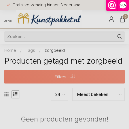
Voor 12.0
Gratis verzending binnen Nederland
9,5
9.5
huis
0
MENU
Home
/
Tags
/
zorgbeeld
Producten getagd met zorgbeeld
Filters
Geen producten gevonden!