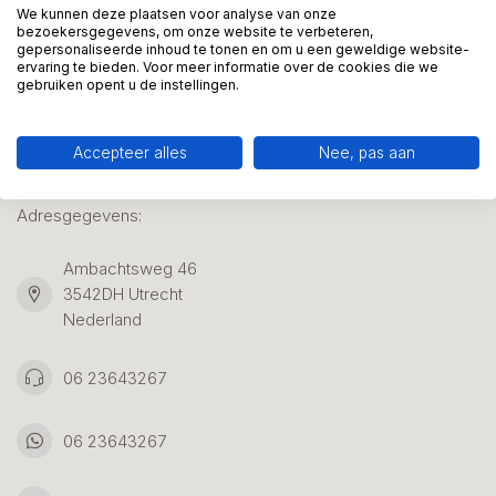
We kunnen deze plaatsen voor analyse van onze
bezoekersgegevens, om onze website te verbeteren,
gepersonaliseerde inhoud te tonen en om u een geweldige website-
Klantenservice
ervaring te bieden. Voor meer informatie over de cookies die we
gebruiken opent u de instellingen.
Accepteer alles
Nee, pas aan
Kunstpakket Nederland
Adresgegevens:
Ambachtsweg 46
3542DH Utrecht
Nederland
06 23643267
06 23643267