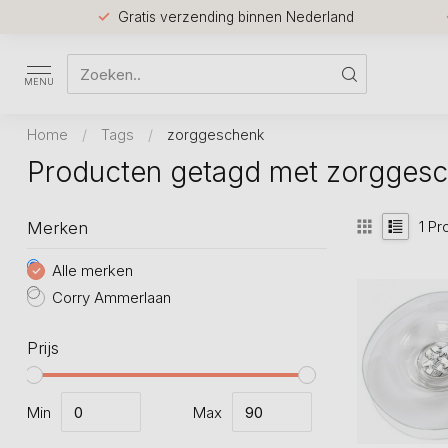
Gratis verzending binnen Nederland
MENU
Home
/
Tags
/
zorggeschenk
Producten getagd met zorgges
1
Pr
Merken
Alle merken
Corry Ammerlaan
Prijs
Min
Max