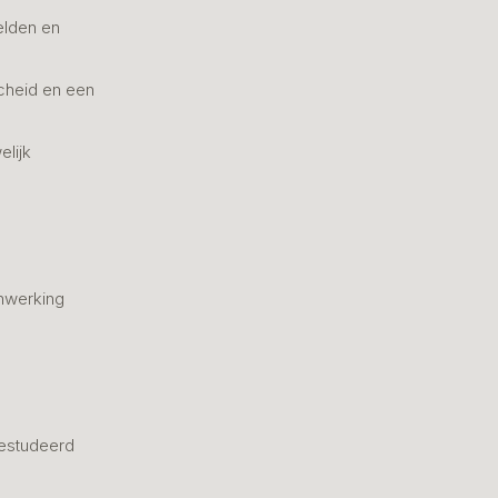
elden en
cheid en een
elijk
nwerking
estudeerd