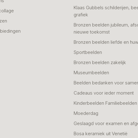
ns
Klaas Gubbels schilderijen, be
collage
grafiek
azen
Bronzen beelden jubileum, afs
biedingen
nieuwe toekomst
Bronzen beelden liefde en huw
Sportbeelden
Bronzen beelden zakelijk
Museumbeelden
Beelden bedanken voor same
Cadeaus voor ieder moment
Kinderbeelden Familiebeelden
Moederdag
Geslaagd voor examen en afg
Bosa keramiek uit Venetië