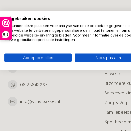
Kunstpakket Nederland
Categori
Wij gebruiken cookies
Adresgegevens:
Zakelijke Ca
We kunnen deze plaatsen voor analyse van onze bezoekersgegevens, 
onze website te verbeteren, gepersonaliseerde inhoud te tonen en om u
Bedanken
9,5
geweldige website-ervaring te bieden. Voor meer informatie over de co
Ambachtsweg 46
die we gebruiken opent u de instellingen.
Jubileum & A
3542DH Utrecht
Nederland
Alle Bronzen
Accepteer alles
Nee, pas aan
Geslaagd
06 23643267
Huwelijk
Bijzondere k
06 23643267
Samenwerkin
info@kunstpakket.nl
Zorg & Verpl
Familiebeeld
Sportbeelde