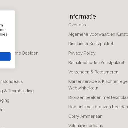
eën
Informatie
deaus
Over ons..
om
 een
Algemene voorwaarden Kunst
okies
fscheid
Disclaimer Kunstpakket
 & Moderne Beelden
Privacy Policy
Betaalmethoden Kunstpakket
Verzenden & Retourneren
unstcadeaus
Klantenservice & Klachtenregel
Webwinkelkeur
g & Teambuilding
Bronzen beelden met tekstplaa
eging
Hoe ontstaan bronzen beelde
en
Corry Ammerlaan
n
Valentijnscadeaus