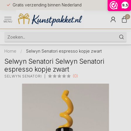
Voor 12.0
Gratis verzending binnen Nederland
9,5
9.5
huis
0
MENU
Home
/
Selwyn Senatori espresso kopje zwart
Selwyn Senatori Selwyn Senatori
espresso kopje zwart
(0)
SELWYN SENATORI