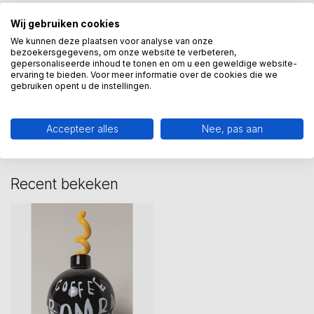
espresso
(2)
koffie
(3)
kopje
(6)
Wij gebruiken cookies
selwyn senatori
(15)
senatori
(18)
We kunnen deze plaatsen voor analyse van onze
bezoekersgegevens, om onze website te verbeteren,
gepersonaliseerde inhoud te tonen en om u een geweldige website-
ervaring te bieden. Voor meer informatie over de cookies die we
gebruiken opent u de instellingen.
Heeft u een vraag over dit
kunstcadeau?
Wij assisteren u graag via 06-23643267
Accepteer alles
Nee, pas aan
Recent bekeken