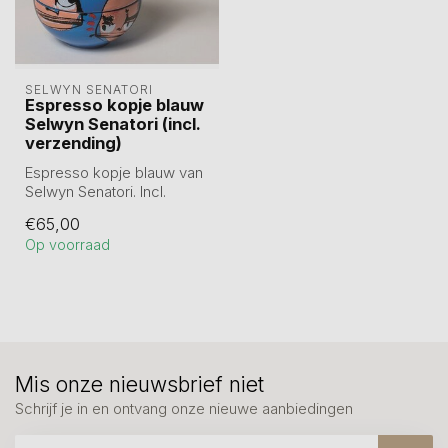
SELWYN SENATORI
Espresso kopje blauw
Selwyn Senatori (incl.
verzending)
Espresso kopje blauw van
Selwyn Senatori. Incl.
geschenkverpakking.
€65,00
L 11 x B 7 ...
Op voorraad
Mis onze nieuwsbrief niet
Schrijf je in en ontvang onze nieuwe aanbiedingen