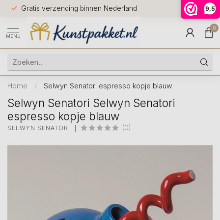
Voor 12.0
Gratis verzending binnen Nederland
9,5
9.5
huis
0
MENU
Home
/
Selwyn Senatori espresso kopje blauw
Selwyn Senatori Selwyn Senatori
espresso kopje blauw
(0)
SELWYN SENATORI