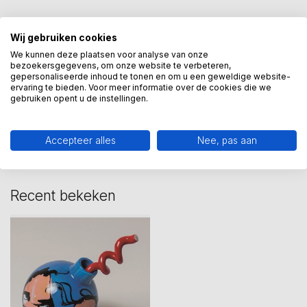
kopje
(6)
kunstcadeau
(59)
selwyn senatori
(15)
Wij gebruiken cookies
We kunnen deze plaatsen voor analyse van onze
senatori
(18)
bezoekersgegevens, om onze website te verbeteren,
gepersonaliseerde inhoud te tonen en om u een geweldige website-
ervaring te bieden. Voor meer informatie over de cookies die we
gebruiken opent u de instellingen.
Heeft u een vraag over dit
kunstcadeau?
Wij assisteren u graag via 06-23643267
Accepteer alles
Nee, pas aan
Recent bekeken