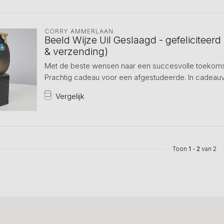
CORRY AMMERLAAN
Beeld Wijze Uil Geslaagd - gefeliciteer
& verzending)
Met de beste wensen naar een succesvolle toekoms
Prachtig cadeau voor een afgestudeerde. In cadeau
Vergelijk
Toon
1
-
2
van 2