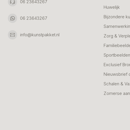
06 23643267
Huwelijk
Bijzondere k
06 23643267
Samenwerkin
info@kunstpakket.nl
Zorg & Verpl
Familiebeeld
Sportbeelde
Exclusief Bro
Nieuwsbrief 
Schalen & V
Zomerse aan