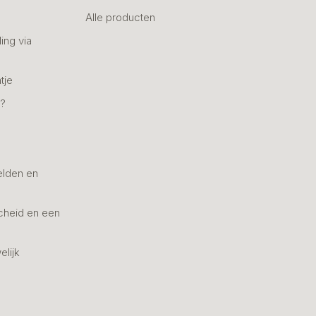
Alle producten
ing via
tje
n?
elden en
cheid en een
elijk