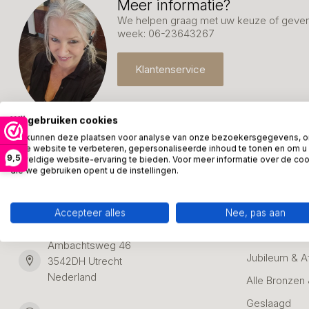
Meer informatie?
We helpen graag met uw keuze of geven 
week: 06-23643267
Klantenservice
Wij gebruiken cookies
We kunnen deze plaatsen voor analyse van onze bezoekersgegevens, 
onze website te verbeteren, gepersonaliseerde inhoud te tonen en om u
9,5
geweldige website-ervaring te bieden. Voor meer informatie over de co
die we gebruiken opent u de instellingen.
Kunstpakket Nederland
Categori
Adresgegevens:
Zakelijke Ca
Accepteer alles
Nee, pas aan
Bedanken
Ambachtsweg 46
Jubileum & A
3542DH Utrecht
Nederland
Alle Bronzen
Geslaagd