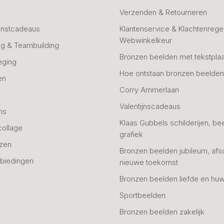
Verzenden & Retourneren
unstcadeaus
Klantenservice & Klachtenregel
Webwinkelkeur
g & Teambuilding
Bronzen beelden met tekstplaa
eging
Hoe ontstaan bronzen beelde
en
Corry Ammerlaan
n
Valentijnscadeaus
ns
Klaas Gubbels schilderijen, be
collage
grafiek
azen
Bronzen beelden jubileum, afs
biedingen
nieuwe toekomst
Bronzen beelden liefde en huw
Sportbeelden
Bronzen beelden zakelijk