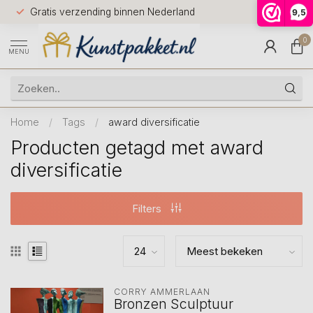
Voor 12.0
Gratis verzending binnen Nederland
9,5
9.5
huis
0
MENU
Home
/
Tags
/
award diversificatie
Producten getagd met award
diversificatie
Filters
CORRY AMMERLAAN
Bronzen Sculptuur