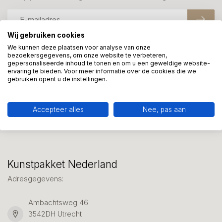
Wij gebruiken cookies
We kunnen deze plaatsen voor analyse van onze
bezoekersgegevens, om onze website te verbeteren,
Meer informatie?
gepersonaliseerde inhoud te tonen en om u een geweldige website-
We helpen graag met uw keuze of geven advies, bel of app
ervaring te bieden. Voor meer informatie over de cookies die we
gebruiken opent u de instellingen.
ons 7 dagen per week: 06-23643267
Klantenservice
Accepteer alles
Nee, pas aan
Kunstpakket Nederland
Adresgegevens:
Ambachtsweg 46
3542DH Utrecht