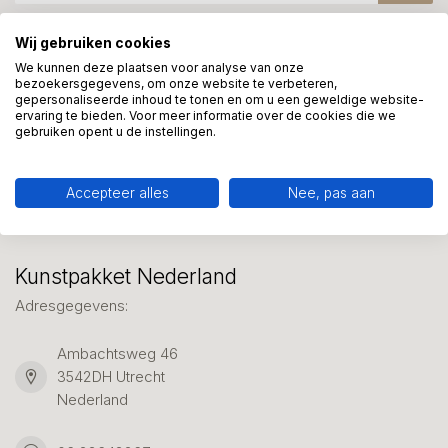
Wij gebruiken cookies
Meer informatie?
We kunnen deze plaatsen voor analyse van onze
bezoekersgegevens, om onze website te verbeteren,
We helpen graag met uw keuze of geven advies, bel of app
gepersonaliseerde inhoud te tonen en om u een geweldige website-
ons 7 dagen per week: 06-23643267
ervaring te bieden. Voor meer informatie over de cookies die we
gebruiken opent u de instellingen.
Klantenservice
Accepteer alles
Nee, pas aan
Kunstpakket Nederland
Adresgegevens:
Ambachtsweg 46
3542DH Utrecht
Nederland