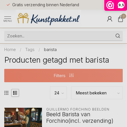
Voor 12.0
Gratis verzending binnen Nederland
9,5
9.5
huis
0
MENU
Home
/
Tags
/
barista
Producten getagd met barista
Filters
GUILLERMO FORCHINO BEELDEN
Beeld Barista van
Forchino(incl. verzending)