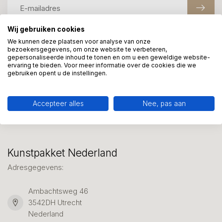
Wij gebruiken cookies
We kunnen deze plaatsen voor analyse van onze
Meer informatie?
bezoekersgegevens, om onze website te verbeteren,
gepersonaliseerde inhoud te tonen en om u een geweldige website-
We helpen graag met uw keuze of geven advies, bel of app
ervaring te bieden. Voor meer informatie over de cookies die we
ons 7 dagen per week: 06-23643267
gebruiken opent u de instellingen.
Klantenservice
Accepteer alles
Nee, pas aan
Kunstpakket Nederland
Adresgegevens:
Ambachtsweg 46
3542DH Utrecht
Nederland