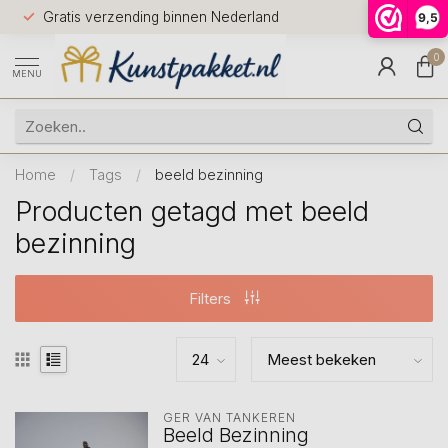
Voor 12.0
Gratis verzending binnen Nederland
9,5
9.5
huis
0
MENU
Home
/
Tags
/
beeld bezinning
Producten getagd met beeld
bezinning
Filters
GER VAN TANKEREN
Beeld Bezinning